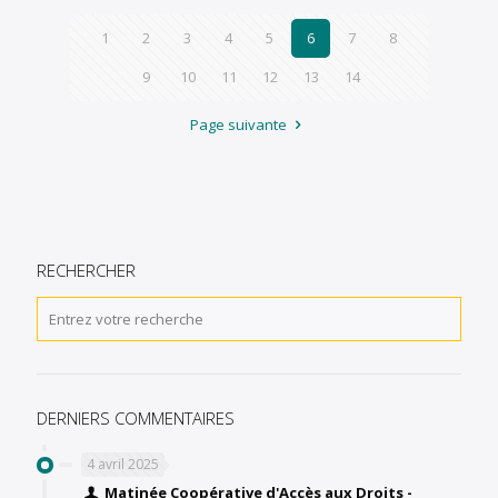
1
2
3
4
5
6
7
8
9
10
11
12
13
14
Page suivante
RECHERCHER
DERNIERS COMMENTAIRES
4 avril 2025
Matinée Coopérative d'Accès aux Droits -