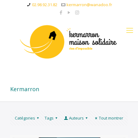
02.98.92.31.82
kermarron@wanadoo.fr
Kermarron
Catégories
Tags
Auteurs
Tout montrer