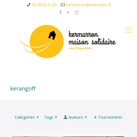
02.98.92.31.82
kermarron@wanadoo.fr
kerangoff
Catégories
Tags
Auteurs
Tout montrer