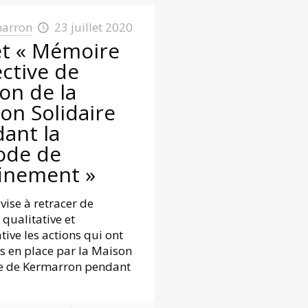
arron
23 juillet 2020
et « Mémoire
ective de
ion de la
on Solidaire
ant la
ode de
inement »
 vise à retracer de
qualitative et
tive les actions qui ont
s en place par la Maison
re de Kermarron pendant