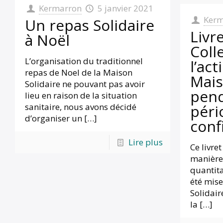
Kermarron
5 janvier 2021
Kerm
Un repas Solidaire
Livr
à Noël
Coll
L’organisation du traditionnel
l’act
repas de Noel de la Maison
Mais
Solidaire ne pouvant pas avoir
pend
lieu en raison de la situation
péri
sanitaire, nous avons décidé
d’organiser un
[…]
conf
Lire plus
Ce livret
manière 
quantita
été mise
Solidai
la
[…]