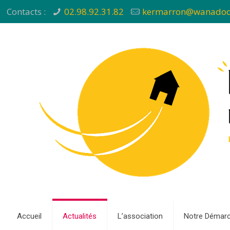
Contacts :
02.98.92.31.82
kermarron@wanadoo
Accueil
Actualités
L’association
Notre Démar