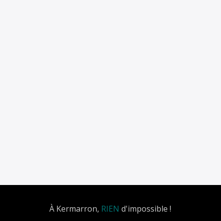
À Kermarron,
RIEN
d'impossible !