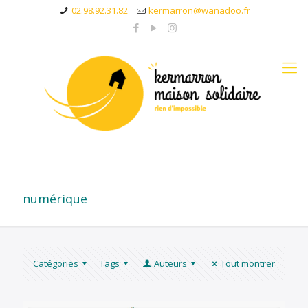
02.98.92.31.82
kermarron@wanadoo.fr
numérique
Catégories
Tags
Auteurs
Tout montrer