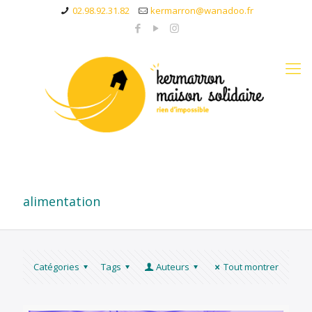
02.98.92.31.82
kermarron@wanadoo.fr
alimentation
Catégories
Tags
Auteurs
Tout montrer