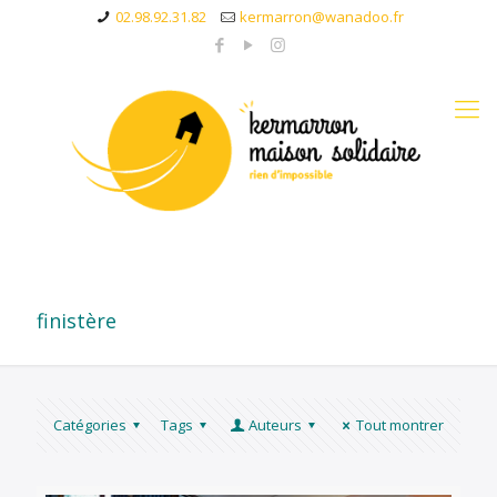
02.98.92.31.82
kermarron@wanadoo.fr
finistère
Catégories
Tags
Auteurs
Tout montrer