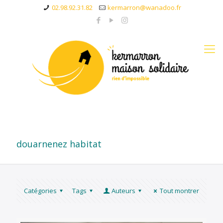
02.98.92.31.82
kermarron@wanadoo.fr
douarnenez habitat
Catégories
Tags
Auteurs
Tout montrer