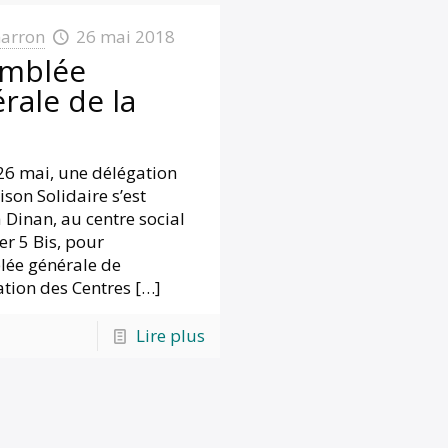
arron
26 mai 2018
mblée
rale de la
B
6 mai, une délégation
son Solidaire s’est
 Dinan, au centre social
ier 5 Bis, pour
lée générale de
ation des Centres
[…]
Lire plus