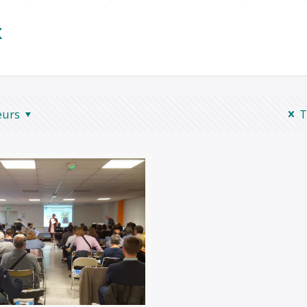
x
eurs
T