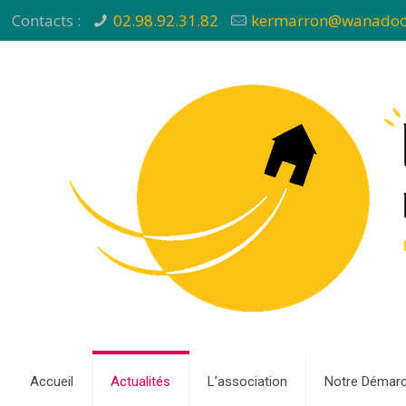
Contacts :
02.98.92.31.82
kermarron@wanadoo
Accueil
Actualités
L’association
Notre Démar