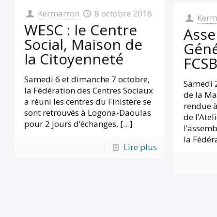
Kermarron
8 octobre 2018
Kerm
WESC : le Centre
Asse
Social, Maison de
Géné
la Citoyenneté
FCS
Samedi 6 et dimanche 7 octobre,
Samedi 2
la Fédération des Centres Sociaux
de la Mai
a réuni les centres du Finistère se
rendue à
sont retrouvés à Logona-Daoulas
de l’Atel
pour 2 jours d’échanges,
[…]
l’assemb
la Fédér
Lire plus