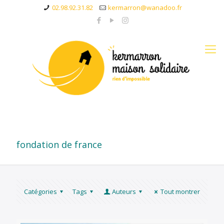
02.98.92.31.82
kermarron@wanadoo.fr
fondation de france
Catégories
Tags
Auteurs
Tout montrer