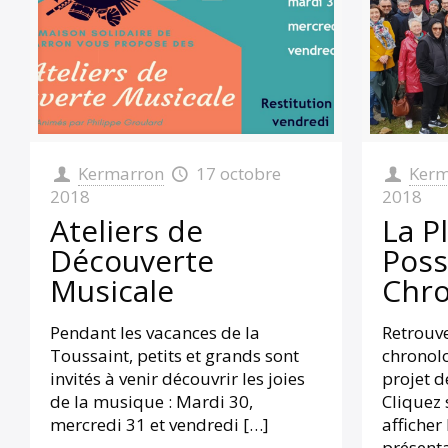
Kermarron
17 octobre
Kerm
2018
2018
Ateliers de
La P
Découverte
Poss
Musicale
Chro
Pendant les vacances de la
Retrouve
Toussaint, petits et grands sont
chronol
invités à venir découvrir les joies
projet d
de la musique : Mardi 30,
Cliquez 
mercredi 31 et vendredi
[…]
afficher 
présenta