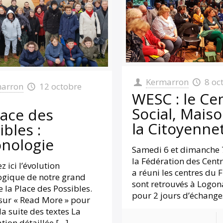
Kermarron
8 oc
arron
12 octobre
WESC : le Ce
Social, Mais
lace des
la Citoyenne
ibles :
nologie
Samedi 6 et dimanche 
la Fédération des Cent
z ici l’évolution
a réuni les centres du F
ogique de notre grand
sont retrouvés à Logo
e la Place des Possibles.
pour 2 jours d’échange
sur « Read More » pour
la suite des textes La
tion détaillée
[…]