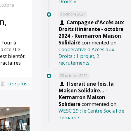
Droits »
ctobre
2 octobre 2024
n,
Campagne d'Accès aux
Droits itinérante - octobre
2024 - Kermarron Maison
u Four à
Solidaire
commented on
ancé ! Le
Coopérative d’Accès aux
 est bientôt
Droits : 1 projet, 2
ractaires
recrutements.
25 octobre 2022
Lire plus
Il serait une fois, la
Maison Solidaire... -
Kermarron Maison
Solidaire
commented on
WESC 29 : le Centre Social de
demain ?