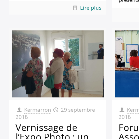
Lire plus
Kermarron
29 septembre
Kerm
2018
2018
Vernissage de
For
l’Expo Photo : un
Asso