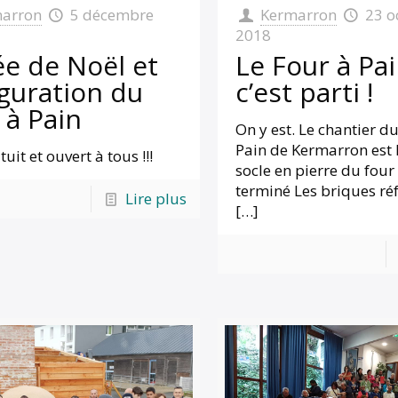
arron
5 décembre
Kermarron
23 o
2018
ée de Noël et
Le Four à Pai
guration du
c’est parti !
 à Pain
On y est. Le chantier d
Pain de Kermarron est l
tuit et ouvert à tous !!!
socle en pierre du four
terminé Les briques réf
Lire plus
[…]