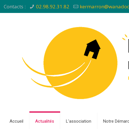
Contacts :
02.98.92.31.82
kermarron@wanadoo
Accueil
Actualités
L’association
Notre Démar