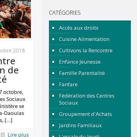
CATÉGORIES
Accès aux droits
Cuisine Alimentation
tobre 2018
Cultivons la Rencontre
ntre
Enfance Jeunesse
on de
Famille Parentalité
té
Fanfare
7 octobre,
Fédération des Centres
res Sociaux
Sociaux
inistère se
na-Daoulas
Groupement d'Achats
s,
[…]
Jardins Familiaux
Lire plus
L'escale du Jeudi