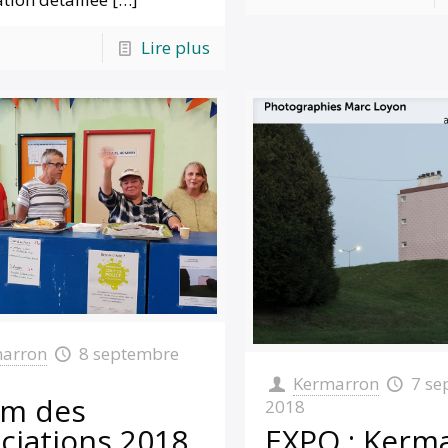
Lire plus
arron
8 septembre
Kermarron
7 se
um des
2018
EXPO : Kerm
ciations 2018