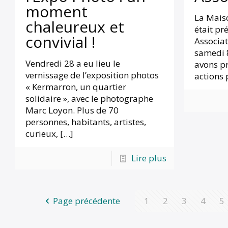
moment
La Mais
chaleureux et
était pr
convivial !
Associa
samedi 
Vendredi 28 a eu lieu le
avons pr
vernissage de l’exposition photos
actions 
« Kermarron, un quartier
solidaire », avec le photographe
Marc Loyon. Plus de 70
personnes, habitants, artistes,
curieux,
[…]
Lire plus
Page précédente
1
2
3
4
5