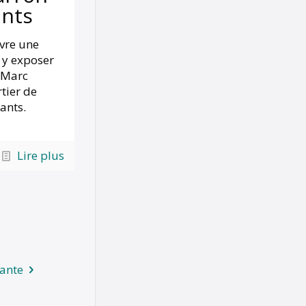
ants
vre une
 y exposer
 Marc
rtier de
ants.
Lire plus
vante