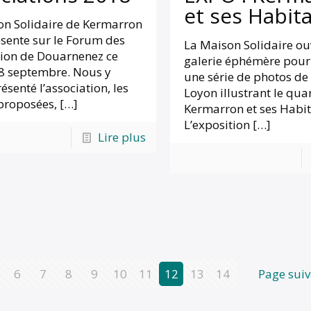
et ses Habit
on Solidaire de Kermarron
ésente sur le Forum des
La Maison Solidaire ou
tion de Douarnenez ce
galerie éphémère pour
8 septembre. Nous y
une série de photos de
ésenté l’association, les
Loyon illustrant le qua
proposées,
[…]
Kermarron et ses Habit
L’exposition
[…]
Lire plus
6
7
8
9
10
11
12
13
14
Page sui