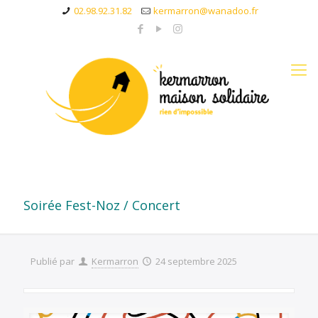
02.98.92.31.82
kermarron@wanadoo.fr
Soirée Fest-Noz / Concert
Publié par
Kermarron
24 septembre 2025