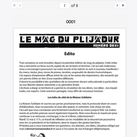
«
‹
›
»
of
8
0001