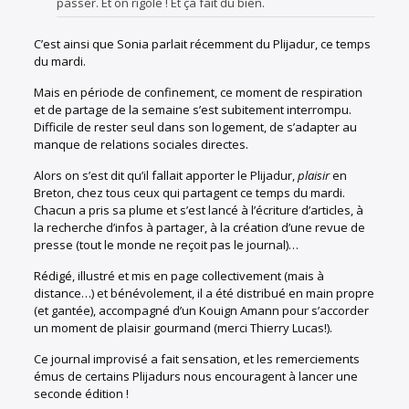
passer. Et on rigole ! Et ça fait du bien.
C’est ainsi que Sonia parlait récemment du Plijadur, ce temps
du mardi.
Mais en période de confinement, ce moment de respiration
et de partage de la semaine s’est subitement interrompu.
Difficile de rester seul dans son logement, de s’adapter au
manque de relations sociales directes.
Alors on s’est dit qu’il fallait apporter le Plijadur,
plaisir
en
Breton, chez tous ceux qui partagent ce temps du mardi.
Chacun a pris sa plume et s’est lancé à l’écriture d’articles, à
la recherche d’infos à partager, à la création d’une revue de
presse (tout le monde ne reçoit pas le journal)…
Rédigé, illustré et mis en page collectivement (mais à
distance…) et bénévolement, il a été distribué en main propre
(et gantée), accompagné d’un Kouign Amann pour s’accorder
un moment de plaisir gourmand (merci Thierry Lucas!).
Ce journal improvisé a fait sensation, et les remerciements
émus de certains Plijadurs nous encouragent à lancer une
seconde édition !