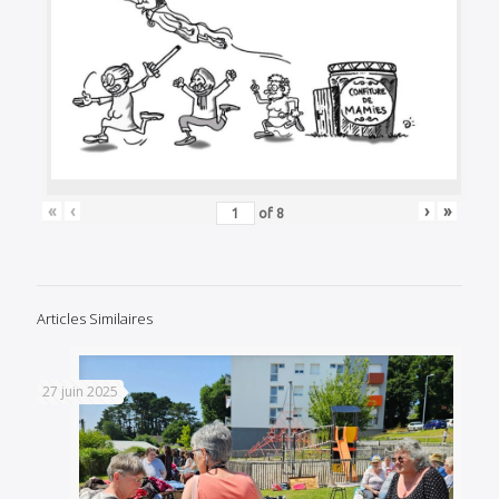
«
‹
›
»
of
8
Articles Similaires
27 juin 2025