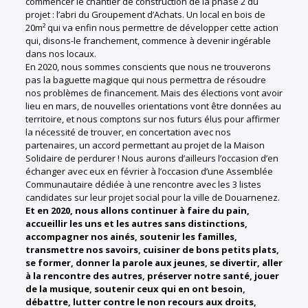
commencer le chantier de construction de la phase 2 du
projet : l’abri du Groupement d’Achats. Un local en bois de
20m² qui va enfin nous permettre de développer cette action
qui, disons-le franchement, commence à devenir ingérable
dans nos locaux.
En 2020, nous sommes conscients que nous ne trouverons
pas la baguette magique qui nous permettra de résoudre
nos problèmes de financement. Mais des élections vont avoir
lieu en mars, de nouvelles orientations vont être données au
territoire, et nous comptons sur nos futurs élus pour affirmer
la nécessité de trouver, en concertation avec nos
partenaires, un accord permettant au projet de la Maison
Solidaire de perdurer ! Nous aurons d’ailleurs l’occasion d’en
échanger avec eux en février à l’occasion d’une Assemblée
Communautaire dédiée à une rencontre avec les 3 listes
candidates sur leur projet social pour la ville de Douarnenez.
Et en 2020, nous allons continuer à faire du pain,
accueillir les uns et les autres sans distinctions,
accompagner nos ainés, soutenir les familles,
transmettre nos savoirs, cuisiner de bons petits plats,
se former, donner la parole aux jeunes, se divertir, aller
à la rencontre des autres, préserver notre santé, jouer
de la musique, soutenir ceux qui en ont besoin,
débattre, lutter contre le non recours aux droits,