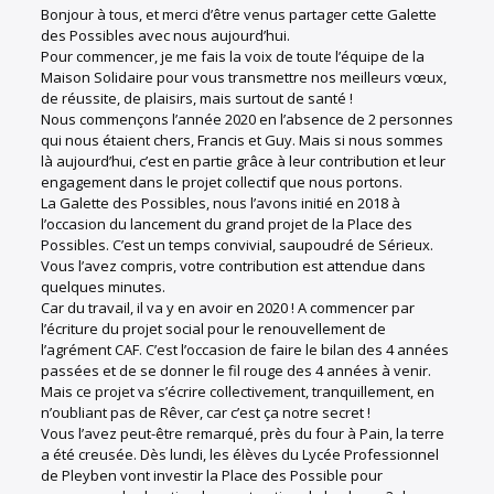
Bonjour à tous, et merci d’être venus partager cette Galette
des Possibles avec nous aujourd’hui.
Pour commencer, je me fais la voix de toute l’équipe de la
Maison Solidaire pour vous transmettre nos meilleurs vœux,
de réussite, de plaisirs, mais surtout de santé !
Nous commençons l’année 2020 en l’absence de 2 personnes
qui nous étaient chers, Francis et Guy. Mais si nous sommes
là aujourd’hui, c’est en partie grâce à leur contribution et leur
engagement dans le projet collectif que nous portons.
La Galette des Possibles, nous l’avons initié en 2018 à
l’occasion du lancement du grand projet de la Place des
Possibles. C’est un temps convivial, saupoudré de Sérieux.
Vous l’avez compris, votre contribution est attendue dans
quelques minutes.
Car du travail, il va y en avoir en 2020 ! A commencer par
l’écriture du projet social pour le renouvellement de
l’agrément CAF. C’est l’occasion de faire le bilan des 4 années
passées et de se donner le fil rouge des 4 années à venir.
Mais ce projet va s’écrire collectivement, tranquillement, en
n’oubliant pas de Rêver, car c’est ça notre secret !
Vous l’avez peut-être remarqué, près du four à Pain, la terre
a été creusée. Dès lundi, les élèves du Lycée Professionnel
de Pleyben vont investir la Place des Possible pour