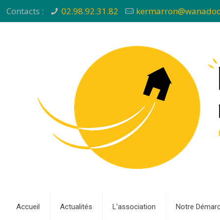
Contacts :
02.98.92.31.82
kermarron@wanadoo
Accueil
Actualités
L’association
Notre Démar