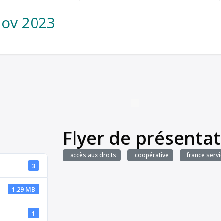
nov 2023
Flyer de présentat
accès aux droits
coopérative
france servi
3
1.29 MB
1