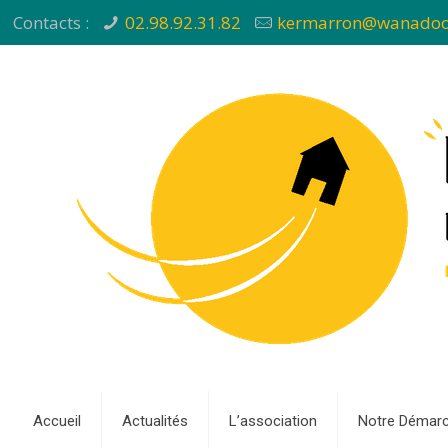
Contacts :
02.98.92.31.82
kermarron@wanadoo
Accueil
Actualités
L’association
Notre Démar