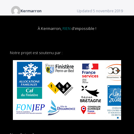
Kermarron
Updated 5 novembre 2019
À Kermarron,
RIEN
d'impossible !
Notre projet est soutenu par :