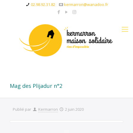
02.98.92.31.82
kermarron@wanadoo.fr
Mag des Plijadur n°2
Publié par
Kermarron
2 juin 2020