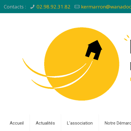
Contacts :
02.98.92.31.82
kermarron@wanadoo
Accueil
Actualités
L’association
Notre Démar